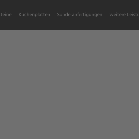
teine
Küchenplatten
Sonderanfertigungen
weitere Leis
 Design
g bringt Sie Stück für
e Lösungen zu schaffen.