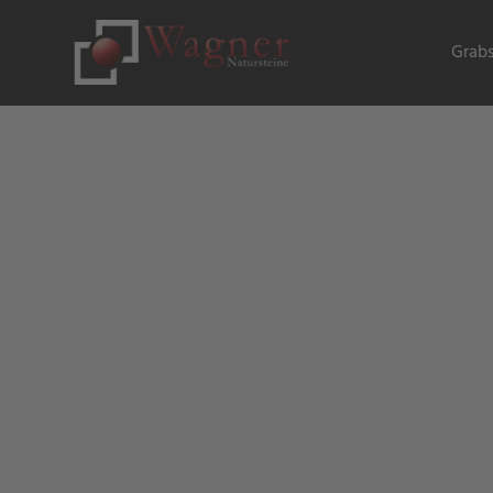
Grabs
Wir erschaffen
STEINzigartiges
Natursteine Wagner aus Buttenheim bei Bamber
Stück zum einzigartigen Unikat, um individuell